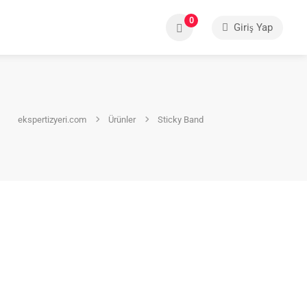
0
Giriş Yap
ekspertizyeri.com
Ürünler
Sticky Band