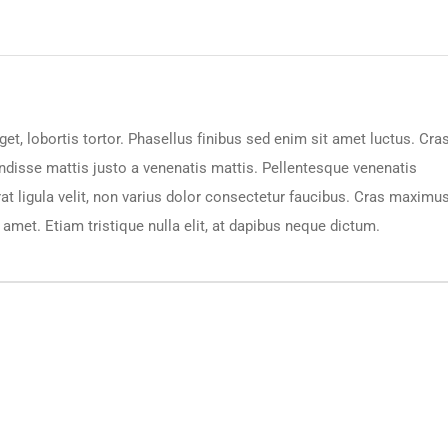
get, lobortis tortor. Phasellus finibus sed enim sit amet luctus. Cra
endisse mattis justo a venenatis mattis. Pellentesque venenatis
at ligula velit, non varius dolor consectetur faucibus. Cras maximu
it amet. Etiam tristique nulla elit, at dapibus neque dictum.